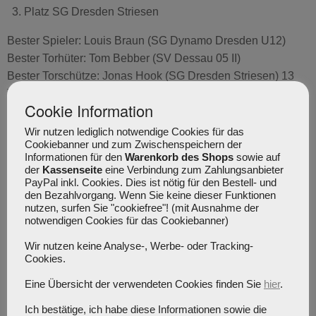
Platz SG Dresden Striesen
Bester Spieler: Louis Braun (SG Dynamo Dresden U12)
Bester Torhüter: Tom Bebber (SV Dessau 05 II)
Bester Torschütze: Jonas Hook (SG Dresden Striesen) 13
Tore
Cookie Information
Allstar-Team: Bruno Thiele (Haldensleber SC II)
Allstar-Team: Lenik Starke (SG Bühlau)
Wir nutzen lediglich notwendige Cookies für das
Cookiebanner und zum Zwischenspeichern der
Informationen für den
Warenkorb des Shops
sowie auf
➤ Turnierergebnisse
der
Kassenseite
eine Verbindung zum Zahlungsanbieter
PayPal inkl. Cookies. Dies ist nötig für den Bestell- und
den Bezahlvorgang. Wenn Sie keine dieser Funktionen
nutzen, surfen Sie "cookiefree"! (mit Ausnahme der
notwendigen Cookies für das Cookiebanner)
Wir nutzen keine Analyse-, Werbe- oder Tracking-
Cookies.
Eine Übersicht der verwendeten Cookies finden Sie
hier
.
Ich bestätige, ich habe diese Informationen sowie die