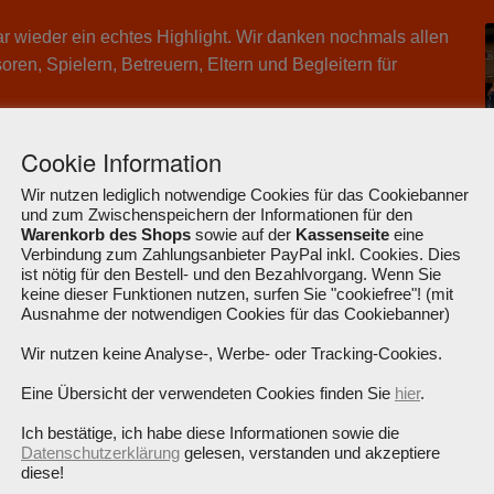
 wieder ein echtes Highlight. Wir danken nochmals allen
oren, Spielern, Betreuern, Eltern und Begleitern für
poCar4Kids
ist direkt nach dem Budenzauber 2026 zum
n Weltrekordler für die „meisten von Prominenten signierten
Cookie Information
Fahrzeug“ erklärt worden. Mit dem ehemaligen Auto von
Wir nutzen lediglich notwendige Cookies für das Cookiebanner
über 1,5 Millionen Euro für sozial benachteiligte Kinder
und zum Zwischenspeichern der Informationen für den
Warenkorb des Shops
sowie auf der
Kassenseite
eine
Verbindung zum Zahlungsanbieter PayPal inkl. Cookies. Dies
.03.2026
fand die Preisübergabe für die Tombola-
ist nötig für den Bestell- und den Bezahlvorgang. Wenn Sie
keine dieser Funktionen nutzen, surfen Sie "cookiefree"! (mit
cerArenaDresden statt. Das Team Kloppocar war mit
Ausnahme der notwendigen Cookies für das Cookiebanner)
Ort. Die beiden anwesenden Gewinner Familien aus
Wir nutzen keine Analyse-, Werbe- oder Tracking-Cookies.
rg wurden zunächst zu Kaffee und Kuchen eingeladen
ann die Preise überreichte. Zwei weitere glückliche
Eine Übersicht der verwendeten Cookies finden Sie
hier
.
cht anwesend sein und bekommen ihre Preise per Post
Ich bestätige, ich habe diese Informationen sowie die
s sucht noch seinen Besitzer, der sich noch nicht beim
Datenschutzerklärung
gelesen, verstanden und akzeptiere
ldet hat.
diese!