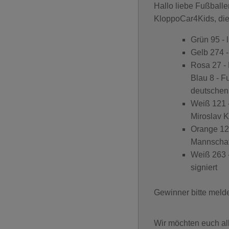
Hallo liebe Fußballe
KloppoCar4Kids, die 
Grün 95 - 
Gelb 274 -
Rosa 27 - 
Blau 8 - Fu
deutschen
Weiß 121 -
Miroslav K
Orange 129
Mannschaf
Weiß 263 
signiert
Gewinner bitte meld
Wir möchten euch all