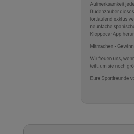
Aufmerksamkeit jede
Budenzauber dieses M
fortlaufend exklusiv
neunfache spanische
Kloppocar App herun
Mitmachen - Gewinne
Wir freuen uns, wenn
teilt, um sie noch g
Eure Sportfreunde v