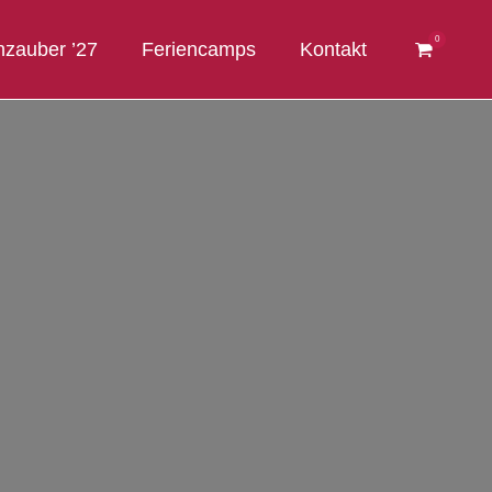
0
Warenkor
zauber ’27
Feriencamps
Kontakt
anzeigen