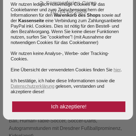
2. Sommerferien-Camp
Wir nutzen lediglich notwendige Cookies für das
Cookiebanner und zum Zwischenspeichern der
10.-14.08.2026
Informationen für den
Warenkorb des Shops
sowie auf
der
Kassenseite
eine Verbindung zum Zahlungsanbieter
PayPal inkl. Cookies. Dies ist nötig für den Bestell- und
den Bezahlvorgang. Wenn Sie keine dieser Funktionen
nutzen, surfen Sie "cookiefree"! (mit Ausnahme der
notwendigen Cookies für das Cookiebanner)
Volles Programm
Wir nutzen keine Analyse-, Werbe- oder Tracking-
Cookies.
5 Tage spektakuläres Fußballtraining, täglich von 09:00
bis 16:30 Uhr
Eine Übersicht der verwendeten Cookies finden Sie
hier
.
Verpflegung mit Mittagessen und Vesper, sowie Obst und
Ich bestätige, ich habe diese Informationen sowie die
Getränke
Datenschutzerklärung
gelesen, verstanden und
Bei Übernachtung Vollverpflegung
akzeptiere diese!
Komplettausrüstung mit Trikot, Hose, Stutzen und
Trinkflasche
Ich akzeptiere!
Abwechslungsreiches Freizeitprogramm (z.B. Bubble-
Ball, Human-Table-Soccer, Soccer-Darts,
Autogrammstunden mit Dresdner Fußballprominenz,
Kidsplanet)