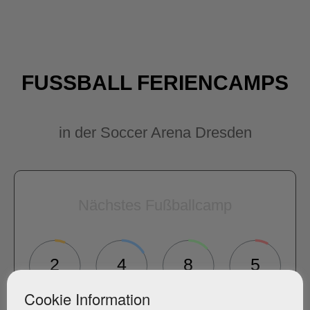
FUSSBALL FERIENCAMPS
in der Soccer Arena Dresden
Nächstes Fußballcamp
2
4
8
5
TAGE
STD
MIN
SEK
Cookie Information