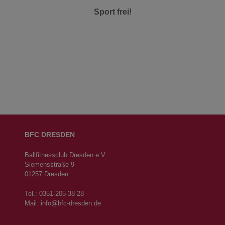
Sport frei!
BFC DRESDEN
Ballfitnessclub Dresden e.V.
Siemensstraße 9
01257 Dresden
Tel.: 0351-205 38 28
Mail:
info@bfc-dresden.de